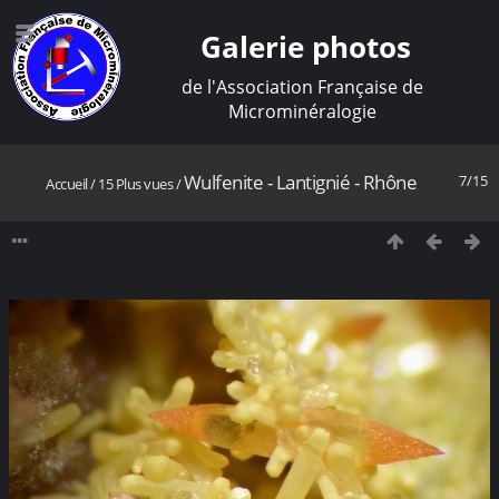
Galerie photos
de l'Association Française de
Microminéralogie
Wulfenite - Lantignié - Rhône
7/15
Accueil
/
15 Plus vues
/