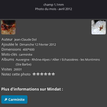
champ 1,1mm
Photo du mois - avril 2012
Auteur
Jean-Claude Dol
Ajoutée le
Dimanche 12 Février 2012
Dimensions
400*600
Mots-clés
carminite
Albums
Auvergne - Rhône-Alpes
/
Allier
/
Echassières - les Montmins
(Ste Barbe)
Visites
26931
Notez cette photo
Plus d'informations sur Mindat :
🔎 Carminite