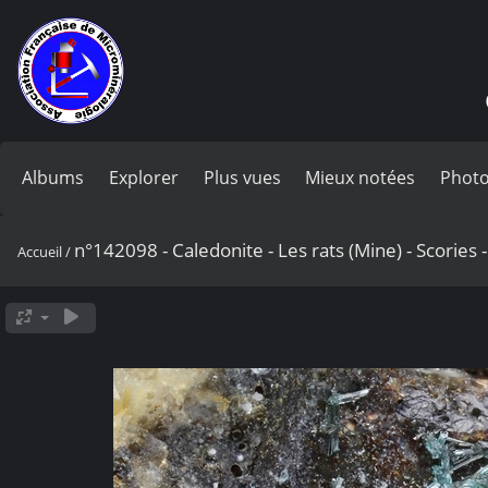
Albums
Explorer
Plus vues
Mieux notées
Photo
n°142098 - Caledonite - Les rats (Mine) - Scories -
Accueil
/