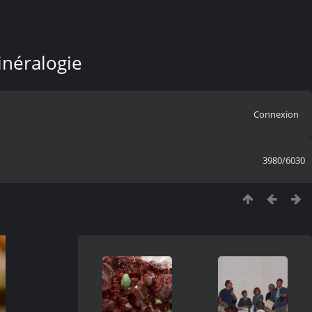
inéralogie
Connexion
3980/6030