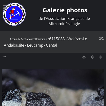
Galerie photos
de l'Association Française de
Microminéralogie
n°115083 - Wolframite
2/2
Accueil
/
Mot-clé
wolframite
/
Andalousite - Leucamp - Cantal