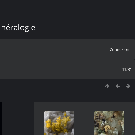
inéralogie
Connexion
11/31