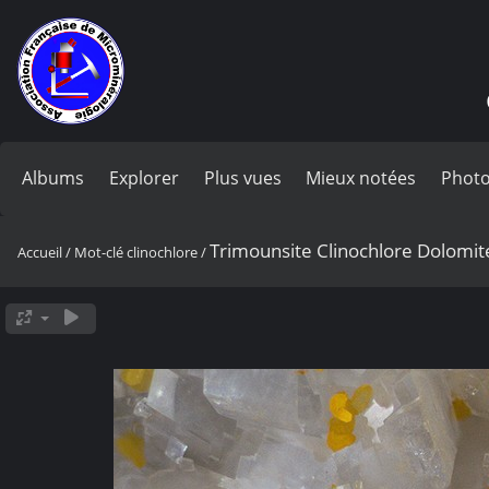
Albums
Explorer
Plus vues
Mieux notées
Photo
Trimounsite Clinochlore Dolomite
Accueil
/
Mot-clé
clinochlore
/