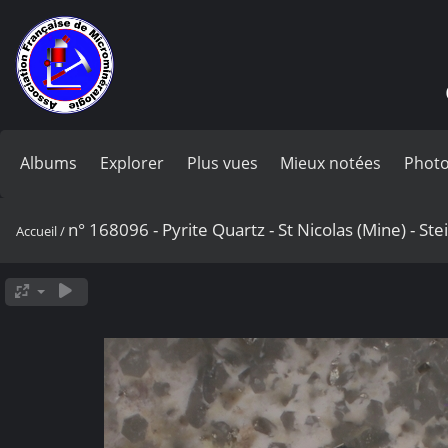
Albums
Explorer
Plus vues
Mieux notées
Photo
n° 168096 - Pyrite Quartz - St Nicolas (Mine) - St
Accueil
/