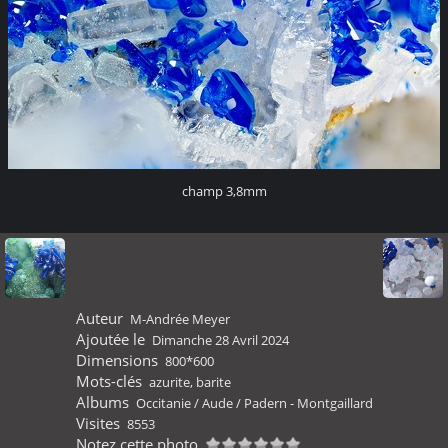
champ 3,8mm
Auteur
M-Andrée Meyer
Ajoutée le
Dimanche 28 Avril 2024
Dimensions
800*600
Mots-clés
azurite
,
barite
Albums
Occitanie
/
Aude
/
Padern - Montgaillard
Visites
8553
Notez cette photo