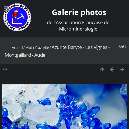
Galerie photos
de l'Association Française de
Microminéralogie
Azurite Baryte - Les Vignes -
6/61
Accueil
/
Mot-clé
azurite
/
Montgaillard - Aude