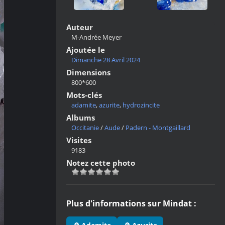
Auteur
M-Andrée Meyer
Ajoutée le
Dimanche 28 Avril 2024
Dimensions
800*600
Mots-clés
adamite
,
azurite
,
hydrozincite
Albums
Occitanie
/
Aude
/
Padern - Montgaillard
Visites
9183
Notez cette photo
Plus d'informations sur Mindat :