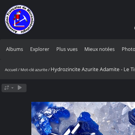
Albums
Explorer
Plus vues
Mieux notées
Photo
Hydrozincite Azurite Adamite - Le Ti
Accueil
/
Mot-clé
azurite
/