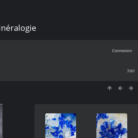
inéralogie
Connexion
7/61