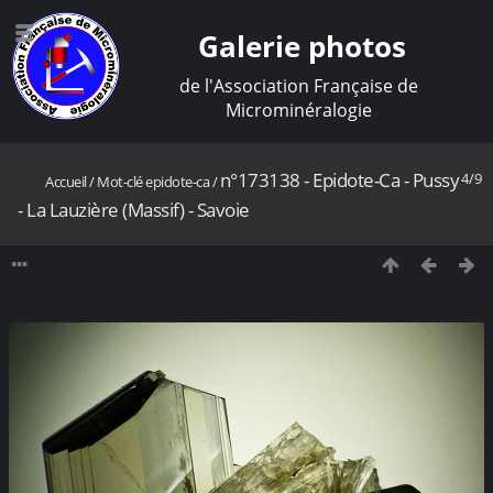
Galerie photos
de l'Association Française de
Microminéralogie
n°173138 - Epidote-Ca - Pussy
4/9
Accueil
/
Mot-clé
epidote-ca
/
- La Lauzière (Massif) - Savoie